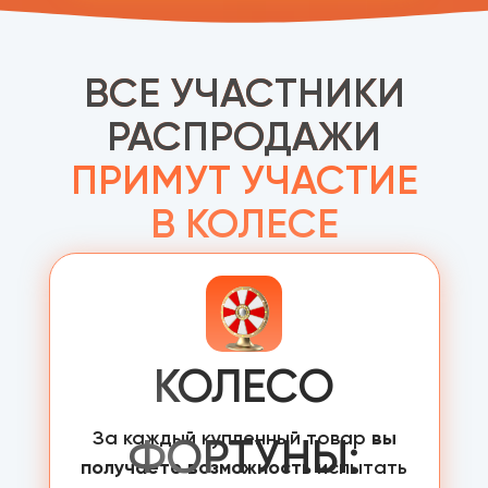
ВСЕ УЧАСТНИКИ
РАСПРОДАЖИ
ПРИМУТ УЧАСТИЕ
В КОЛЕСЕ
ФОРТУНЫ!
КОЛЕСО
За каждый купленный товар
вы
ФОРТУНЫ:
получаете возможность
испытать