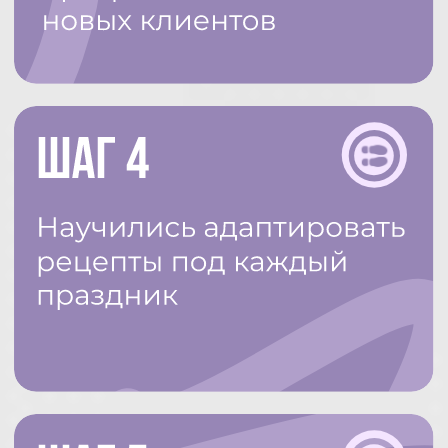
Я УЧАСТВУЮ
Истории учениц, которые сделали прорыв
на мелкоштучных десертах